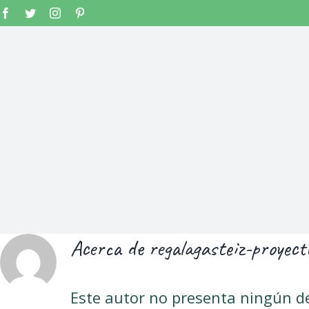
Saltar
Facebook
Twitter
Instagram
Pinterest
al
contenido
Acerca de
regalagasteiz-proyect
Este autor no presenta ningún de